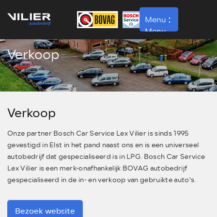
Menu
Menu
Verkoop
Home
Werkplaats
Over ons
Verkoop
Contact
Onze partner Bosch Car Service Lex Vilier is sinds 1995
Vacatures
gevestigd in Elst in het pand naast ons en is een universeel
Verkoop
autobedrijf dat gespecialiseerd is in LPG. Bosch Car Service
Lex Vilier is een merk-onafhankelijk BOVAG autobedrijf
gespecialiseerd in de in- en verkoop van gebruikte auto's.
Bezoek website