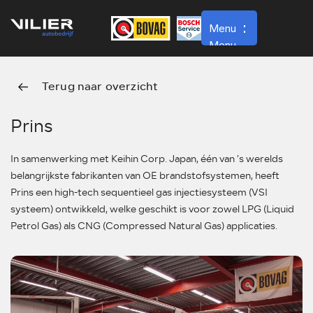
Menu
Menu
Terug naar overzicht
Home
Werkplaats
Prins
Over ons
In samenwerking met Keihin Corp. Japan, één van ’s werelds
Contact
belangrijkste fabrikanten van OE brandstofsystemen, heeft
Prins een high-tech sequentieel gas injectiesysteem (VSI
Vacatures
systeem) ontwikkeld, welke geschikt is voor zowel LPG (Liquid
Verkoop
Petrol Gas) als CNG (Compressed Natural Gas) applicaties.