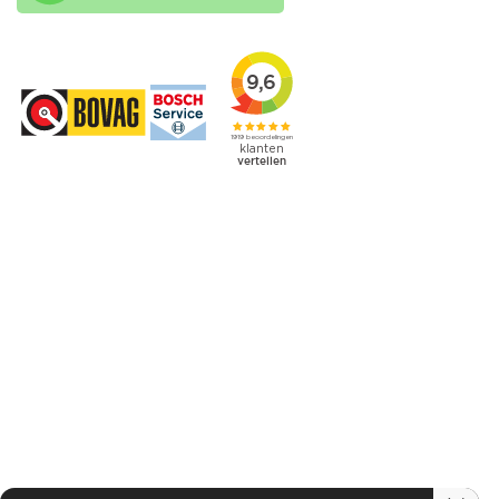
Contact
0481 - 374 090
info@autobedrijfvilier.nl
Adres
Platinaweg 16
6662 PP Elst