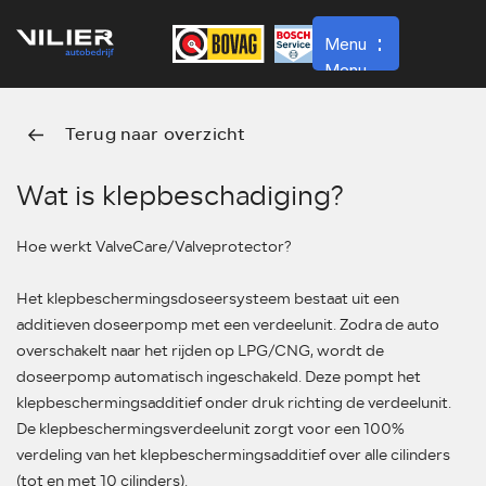
Menu
Menu
Terug naar overzicht
Home
Werkplaats
Wat is klepbeschadiging?
Over ons
Hoe werkt ValveCare/Valveprotector?
Contact
Het klepbeschermingsdoseersysteem bestaat uit een
Vacatures
additieven doseerpomp met een verdeelunit. Zodra de auto
Verkoop
overschakelt naar het rijden op LPG/CNG, wordt de
doseerpomp automatisch ingeschakeld. Deze pompt het
klepbeschermingsadditief onder druk richting de verdeelunit.
De klepbeschermingsverdeelunit zorgt voor een 100%
verdeling van het klepbeschermingsadditief over alle cilinders
(tot en met 10 cilinders).