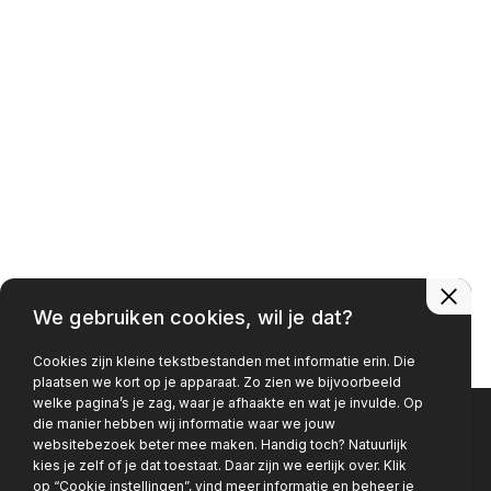
Contact
0481 - 374 090
info@autobedrijfvilier.nl
Adres
Platinaweg 16
6662 PP Elst
Openingstijden
We gebruiken cookies, wil je dat?
Ma - Vr
08:00 - 18:00
Cookies zijn kleine tekstbestanden met informatie erin. Die
Za - Zo
Gesloten
plaatsen we kort op je apparaat. Zo zien we bijvoorbeeld
welke pagina’s je zag, waar je afhaakte en wat je invulde. Op
die manier hebben wij informatie waar we jouw
websitebezoek beter mee maken. Handig toch? Natuurlijk
Privacy policy
kies je zelf of je dat toestaat. Daar zijn we eerlijk over. Klik
op “Cookie instellingen”, vind meer informatie en beheer je