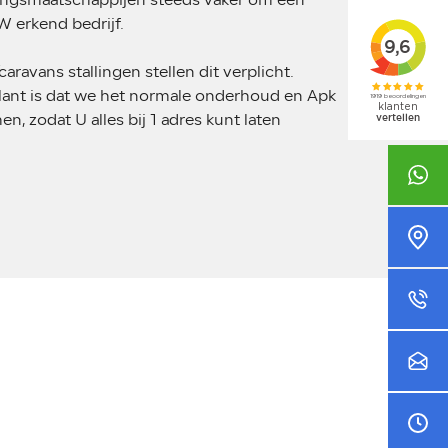
ingsmaatschappijen steeds vaker om een
 erkend bedrijf.
ravans stallingen stellen dit verplicht.
klant is dat we het normale onderhoud en Apk
 zodat U alles bij 1 adres kunt laten
+31 48
Platin
0481 -
info@au
Ma - V
Za - Z