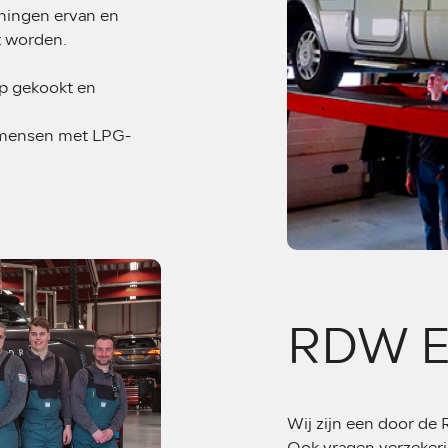
eningen ervan en
 worden.
op gekookt en
r mensen met LPG-
RDW E
Wij zijn een door d