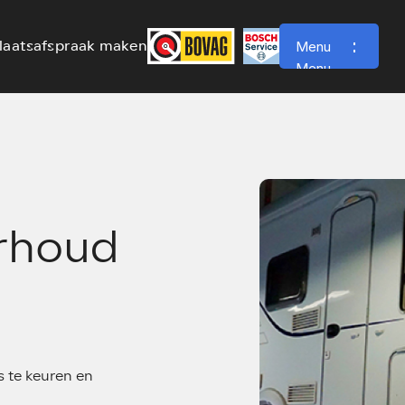
laatsafspraak maken
Menu
Menu
rhoud
s te keuren en