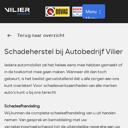
Menu
Menu
Terug naar overzicht
Home
Werkplaats
Schadeherstel bij Autobedrijf Vilier
Over ons
Iedere automobilist zal het helaas eens mee hebben gemaakt of
Contact
in de toekomst mee gaan maken. Wanneer dit dan toch
gebeurt, is het beslist geruststellend dat u alle zorgen aan ons
Vacatures
kunt overlaten! Voor schadewerkzaamheden van alle merken
Verkoop
auto's kunt u bij ons terecht.
Schadeafhandeling
Wij kunnen de complete schadeafhandeling van u uit handen
nemen. Van gesprek en bemiddeling met uw
verzekeringsmaatschappij tot de uiteindelijke reparatie aan uw