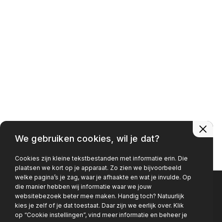
Contact
0481 - 374 090
info@autobedrijfvilier.nl
Adres
Platinaweg 16
6662 PP Elst
Openingstijden
We gebruiken cookies, wil je dat?
Ma - Vr
08:00 - 18:00
Cookies zijn kleine tekstbestanden met informatie erin. Die
Za - Zo
Gesloten
plaatsen we kort op je apparaat. Zo zien we bijvoorbeeld
welke pagina’s je zag, waar je afhaakte en wat je invulde. Op
die manier hebben wij informatie waar we jouw
websitebezoek beter mee maken. Handig toch? Natuurlijk
Privacy policy
kies je zelf of je dat toestaat. Daar zijn we eerlijk over. Klik
op “Cookie instellingen”, vind meer informatie en beheer je