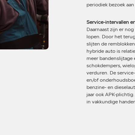
periodiek bezoek aa
Service-intervallen 
Daarnaast zijn er n
lopen. Door het teru
slijten de remblokken
hybride auto is relati
meer bandenslijtage 
schokdempers, wielop
verduren. De service-
en/of onderhoudsboek
benzine- en dieselauto
jaar ook APK-plichtig.
in vakkundige handen