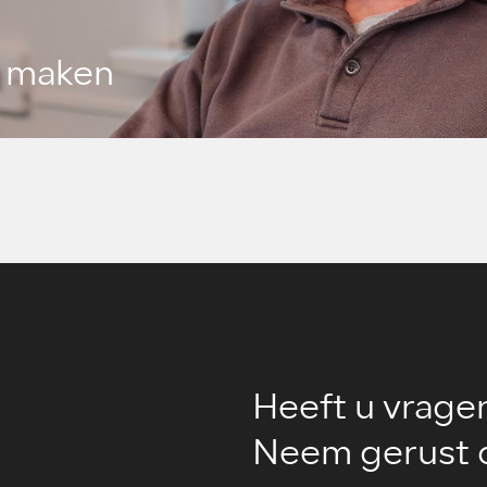
k maken
Heeft u vrage
Neem gerust c