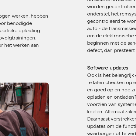
worden gecontroleerd
onderstel, het remsy
mogen werken, hebben
gecontroleerd te wor
voor benodigde
auto - de transmissie
ecifieke opleiding
om de elektronische s
pvolgtrainingen.
beginnen met de aandr
oor het werken aan
defect, dan presteer
Software-updates
Ook is het belangrij
te laten checken op 
en goed op en hoe zi
opladen en ontladen? 
voorzien van system
koelen. Allemaal zake
Daarnaast verstrekke
updates om de functio
waarborgen of te ve