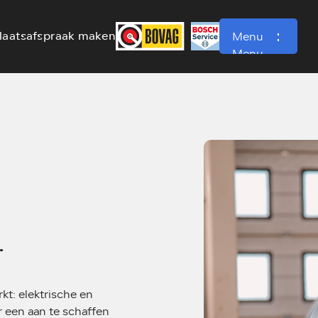
laatsafspraak maken
Menu
Menu
.
t: elektrische en
r een aan te schaffen