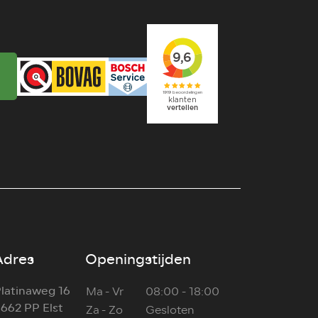
Adres
Openingstijden
latinaweg 16
Ma - Vr
08:00 - 18:00
662 PP Elst
Za - Zo
Gesloten