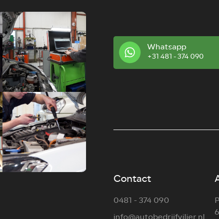
Whatsapp
+31 481 - 374 090
Contact
0481 - 374 090
P
6
info@autobedrijfvilier.nl