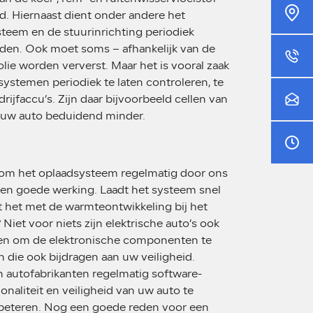
Platin
. Hiernaast dient onder andere het
steem en de stuurinrichting periodiek
den. Ook moet soms – afhankelijk van de
0481 -
olie worden ververst. Maar het is vooral zaak
ystemen periodiek te laten controleren, te
ijfaccu’s. Zijn daar bijvoorbeeld cellen van
info@au
t uw auto beduidend minder.
Ma - Vr
Za - Zo
k om het oplaadsysteem regelmatig door ons
een goede werking. Laadt het systeem snel
t het met de warmteontwikkeling bij het
Niet voor niets zijn elektrische auto’s ook
en om de elektronische componenten te
n die ook bijdragen aan uw veiligheid.
n autofabrikanten regelmatig software-
naliteit en veiligheid van uw auto te
rbeteren. Nog een goede reden voor een