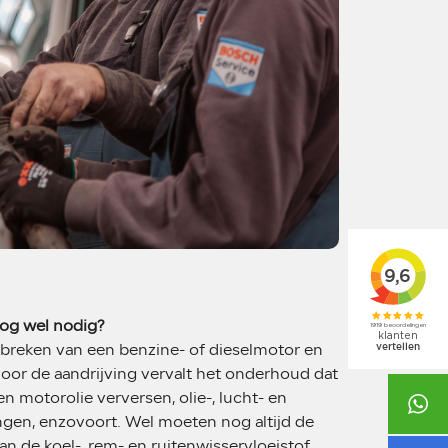
nog wel nodig?
tbreken van een benzine- of dieselmotor en
voor de aandrijving vervalt het onderhoud dat
en motorolie verversen, olie-, lucht- en
+31 48
ngen, enzovoort. Wel moeten nog altijd de
van de koel-, rem- en ruitenwisservloeistof