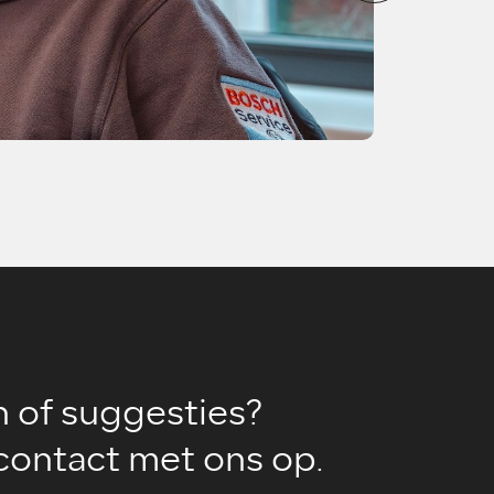
Onde
n of suggesties?
ontact met ons op.