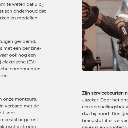
 om te weten dat u bij
listisch onderhoud dat
erken en modellen.
ertuigen genoemd,
s met een benzine-
waar ook nog een
 elektrische (EV)
nische componenten,
ren.
Zijn servicebeurten 
an onze monteurs.
Jazeker. Door het on
in verband met de
een versnellingsbak 
it soort
daarbij hoort. Dus ge
 meestal uitgerust
brandstoffilter verva
ektrische stroom
niveaus en kwaliteit 